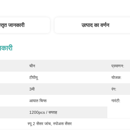
स्तृत जानकारी
उत्पाद का वर्णन
नकारी
चीन
प्रमाणन:
टीपीयू
योजक:
3मी
रंग:
आयात चिप्स
गारंटी:
1200pcs / सप्ताह
स्पू 2 सेंसर जांच
, 
स्पोअस सेंसर