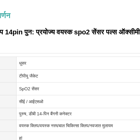
र्णन
ोप 14pin पुन: प्रयोज्य वयस्क spo2 सेंसर पल्स ऑक्स
धूसर
टीपीयू जैकेट
SpO2 सेंसर
सीई / आईएसओ
पुरुष, डीबी 14-पिन बैंगनी कनेक्टर
वयस्क क्लिप/वयस्क नरम/बाल चिकित्सा क्लिप/नवजात मुलायम
हां