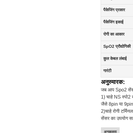
पैकेजिंग प्रकार
पैकेजिंग इकाई
रोगी का आकार
SpO2 प्रौद्योगिकी
कुल केबल लंबाई
गारंटी
अनुस्मारक:
जब आप Spo2 सेंसर क
1)
चाहे
NS
स्पो2 
जैसे 8pin या 9pi
2)
चाहे
रोगी टर्मिन
सेंसर का उपयोग सह
अनुकूलता