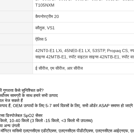
T105NXM
कैपनोस्ट्रीम 20
कौतुक, VS1
ऐलिस 5
42NT0-E1 LXi, 45NE0-E1 LX, 53STP, Propaq CS, स्प
साइन्स 42MTB-E1, स्पॉट वाइटल साइन्स 42NTB-E1, स्पॉट वाइ
ई सीरीज, एम सीरीज, आर सीरीज
की गुणवत्ता कैसे सुनिश्चित करें?
वोत्तम सामग्री के साथ हमारे सभी उत्पाद
ल भेज सकते हैं
उत्पाद हैं, OEM उत्पादों के लिए 5-7 कार्य दिवसों के लिए, सभी ऑर्डर ASAP समाप्त हो जाएंगे
्सा डिस्पोजेबल SpO2 सेंसर
िलो, 10-40 किलो (3 किलो -15 किलो, <3 किलो भी उपलब्ध)
या अन्य उंगली
ी मॉनिटर मासिमो एलएनसीएस एडीटीएक्स, एलएनसीएस पीडीटीएक्स, एलएनसीएस आईएनएफ, एलए