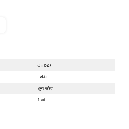
CE,ISO
१४पिन
धूसर सफेद
1 वर्ष