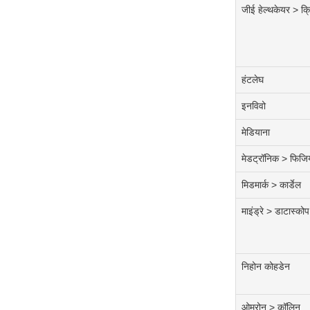
जीई हेल्थकेयर > क
हंटलेघ
इनविवो
मेडियाना
मेडट्रॉनिक > फिजिय
मिडमार्क > कार्डेल
माइंड्रे > डाटास्कोप
निहोन कोहडेन
ओमरोन > कॉलिन