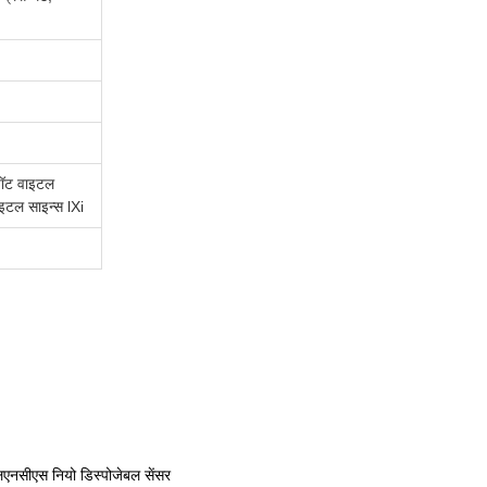
ॉट वाइटल
टल साइन्स lXi
नसीएस नियो डिस्पोजेबल सेंसर