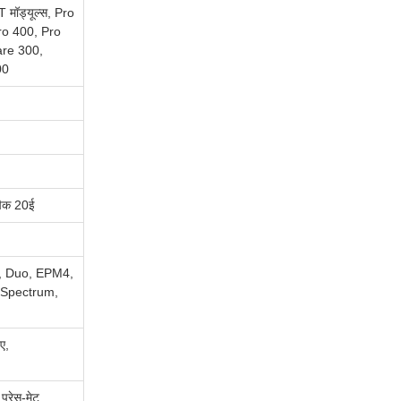
ॉड्यूल्स, Pro
ro 400, Pro
are 300,
00
पैक 20ई
 V, Duo, EPM4,
 Spectrum,
ए,
रेस-मेट,