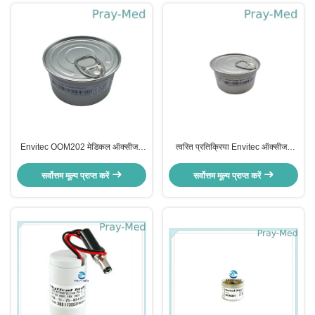
Envitec OOM202 मेडिकल ऑक्सीजन
त्वरित प्रतिक्रिया Envitec ऑक्सीजन
सेंसर O2 सीमेंस Sv300 / PB760 /
सेंसर OOM202, 3 पिन Envitec O2
PB840 3 पिन कनेक्टर
सेंसर 13 - 16 एमवी सिग्नल आउटपुट
सर्वोत्तम मूल्य प्राप्त करें
सर्वोत्तम मूल्य प्राप्त करें